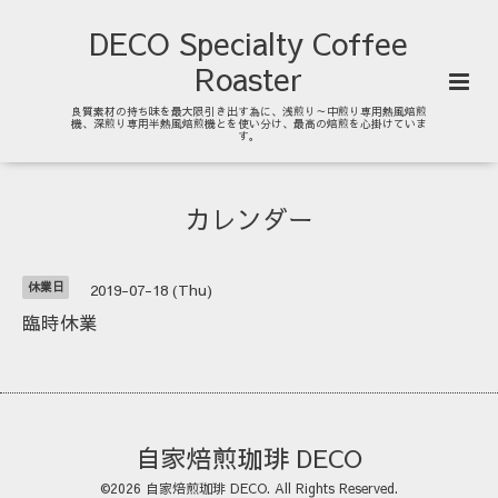
DECO Specialty Coffee
Roaster
良質素材の持ち味を最大限引き出す為に、浅煎り～中煎り専用熱風焙煎
機、深煎り専用半熱風焙煎機とを使い分け、最高の焙煎を心掛けていま
す。
カレンダー
休業日
2019-07-18 (Thu)
臨時休業
自家焙煎珈琲 DECO
©2026
自家焙煎珈琲 DECO
. All Rights Reserved.