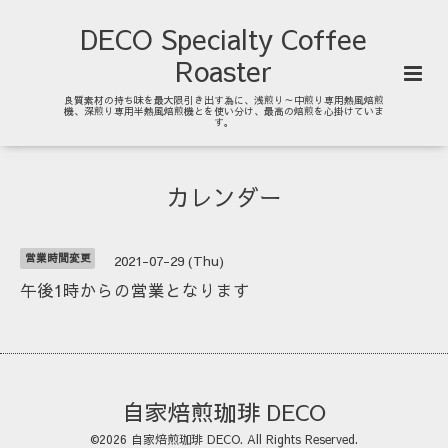
DECO Specialty Coffee
Roaster
良質素材の持ち味を最大限引き出す為に、浅煎り～中煎り専用熱風焙煎
機、深煎り専用半熱風焙煎機とを使い分け、最高の焙煎を心掛けていま
す。
カレンダー
営業時間変更
2021-07-29 (Thu)
午後1時からの営業となります
自家焙煎珈琲 DECO
©2026
自家焙煎珈琲 DECO
. All Rights Reserved.