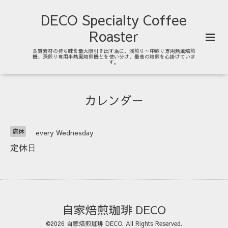
DECO Specialty Coffee
Roaster
良質素材の持ち味を最大限引き出す為に、浅煎り～中煎り専用熱風焙煎
機、深煎り専用半熱風焙煎機とを使い分け、最高の焙煎を心掛けていま
す。
カレンダー
店休
every Wednesday
定休日
自家焙煎珈琲 DECO
©2026
自家焙煎珈琲 DECO
. All Rights Reserved.