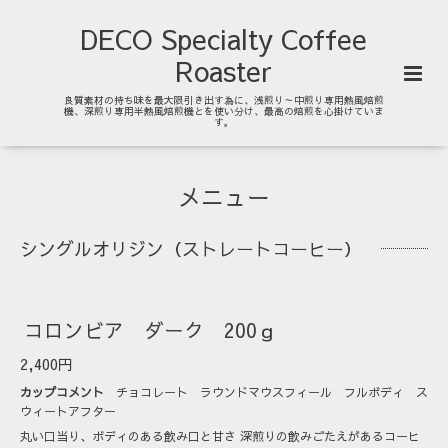
DECO Specialty Coffee
Roaster
良質素材の持ち味を最大限引き出す為に、浅煎り～中煎り専用熱風焙煎
機、深煎り専用半熱風焙煎機とを使い分け、最高の焙煎を心掛けていま
す。
メニュー
シングルオリジン（ストレートコーヒー）
コロンビア ダーク 200ｇ
2,400円
カップコメント
チョコレート ラウンドマウスフィール フルボディ ス
ウィートアフター
丸い口当り、ボディのある飲み口と甘さ 深煎りの飲みごたえがあるコーヒ