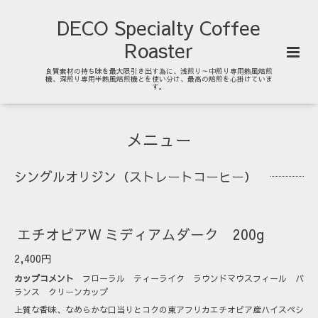
DECO Specialty Coffee
Roaster
良質素材の持ち味を最大限引き出す為に、浅煎り～中煎り専用熱風焙煎
機、深煎り専用半熱風焙煎機とを使い分け、最高の焙煎を心掛けていま
す。
メニュー
シングルオリジン（ストレートコーヒー）
エチオピアW ミディアムダーク 200g
2,400円
カップコメント
フローラル ティーライク ラウンドマウスフィール バ
ランス クリーンカップ
上質な香味、なめらかな口当りとコクの東アフリカエチオピア産ハイスペシ