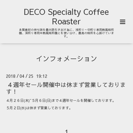
DECO Specialty Coffee
Roaster
良質素材の持ち味を最大限引き出す為に、浅煎り～中煎り専用熱風焙煎
機、深煎り専用半熱風焙煎機とを使い分け、最高の焙煎を心掛けていま
す。
インフォメーション
2018
04
25 19:12
/
/
４週年セール開催中は休まず営業しておりま
す！
４月２６日(木)~５月６日(日)まで４週年セールを開催しております。
５月２日(水)は休まず営業しております。
1