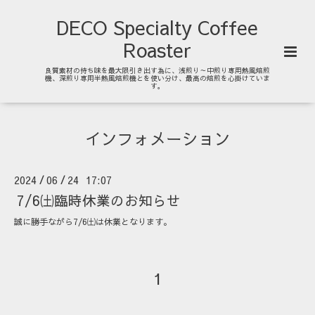
DECO Specialty Coffee
Roaster
良質素材の持ち味を最大限引き出す為に、浅煎り～中煎り専用熱風焙煎
機、深煎り専用半熱風焙煎機とを使い分け、最高の焙煎を心掛けていま
す。
インフォメーション
2024
06
24 17:07
/
/
7/6㈯臨時休業のお知らせ
誠に勝手ながら7/6㈯は休業となります。
1