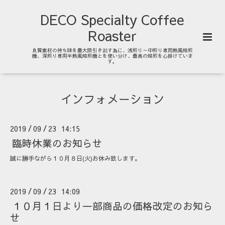
DECO Specialty Coffee
Roaster
良質素材の持ち味を最大限引き出す為に、浅煎り～中煎り専用熱風焙煎
機、深煎り専用半熱風焙煎機とを使い分け、最高の焙煎を心掛けていま
す。
インフォメーション
2019
09
23 14:15
/
/
臨時休業のお知らせ
誠に勝手ながら１０月８日(火)お休み致します。
2019
09
23 14:09
/
/
１０月１日より一部商品の価格改定のお知ら
せ