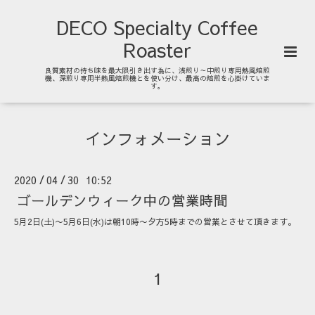
DECO Specialty Coffee
Roaster
良質素材の持ち味を最大限引き出す為に、浅煎り～中煎り専用熱風焙煎
機、深煎り専用半熱風焙煎機とを使い分け、最高の焙煎を心掛けていま
す。
インフォメーション
2020
04
30 10:52
/
/
ゴールデンウィーク中の営業時間
5月2日(土)〜5月6日(水)は朝10時〜夕方5時までの営業とさせて頂きます。
1