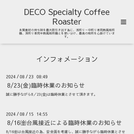
DECO Specialty Coffee
Roaster
良質素材の持ち味を最大限引き出す為に、浅煎り～中煎り専用熱風焙煎
機、深煎り専用半熱風焙煎機とを使い分け、最高の焙煎を心掛けていま
す。
インフォメーション
2024
08
23 08:49
/
/
8/23(金)臨時休業のお知らせ
誠に勝手ながら8／23(金)は臨時休業とさせて頂きます。
2024
08
15 14:55
/
/
8/16㈮台風接近による臨時休業のお知らせ
8/16㈮は台風接近の為、安全面を考慮し、誠に勝手ながら臨時休業とさせ