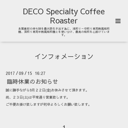
DECO Specialty Coffee
Roaster
良質素材の持ち味を最大限引き出す為に、浅煎り～中煎り専用熱風焙煎
機、深煎り専用半熱風焙煎機とを使い分け、最高の焙煎を心掛けていま
す。
インフォメーション
2017
09
15 16:27
/
/
臨時休業のお知らせ
誠に勝手ながら9月２２日(金)お休みさせて頂きます。
尚、２３日(土)は平常通り営業致します。
ご不便お掛け致しますが何卒よろしくお願い致します。
1