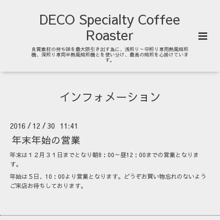
DECO Specialty Coffee
Roaster
良質素材の持ち味を最大限引き出す為に、浅煎り～中煎り専用熱風焙煎
機、深煎り専用半熱風焙煎機とを使い分け、最高の焙煎を心掛けていま
す。
インフォメーション
2016
12
30 11:41
/
/
年末年始の営業
年末は１２月３１日までとなり朝8：00～昼12：00までの営業となりま
す。
年始は５日、10：00より営業となります。どうぞお買い物忘れのないよう
ご来店お待ちしております。