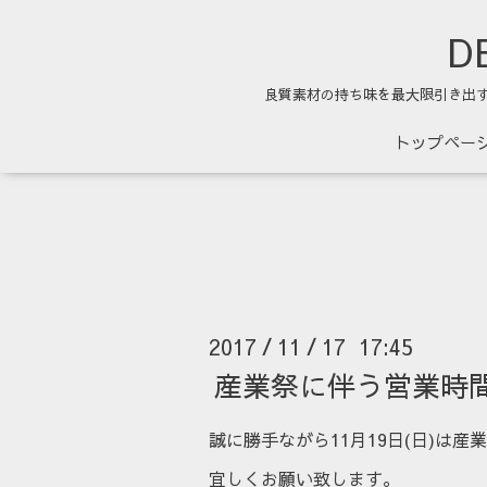
DE
良質素材の持ち味を最大限引き出
トップペー
2017
11
17 17:45
/
/
産業祭に伴う営業時
誠に勝手ながら11月19日(日)は
宜しくお願い致します。