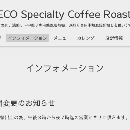
CO Specialty Coffee Roas
す為に、浅煎り～中煎り専用熱風焙煎機、深煎り専用半熱風焙煎機とを使い分
ジ
インフォメーション
メニュー
カレンダー
店舗情報
インフォメーション
間変更のお知らせ
産業祭出店の為、午後３時から夜７時迄の営業とさせて頂きます。