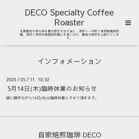
DECO Specialty Coffee
Roaster
良質素材の持ち味を最大限引き出す為に、浅煎り～中煎り専用熱風焙煎
機、深煎り専用半熱風焙煎機とを使い分け、最高の焙煎を心掛けていま
す。
インフォメーション
2020
05
11 10:32
/
/
5月14日(木)臨時休業のお知らせ
誠に勝手ながら14日(木)は臨時休業とさせて頂きます。
自家焙煎珈琲 DECO