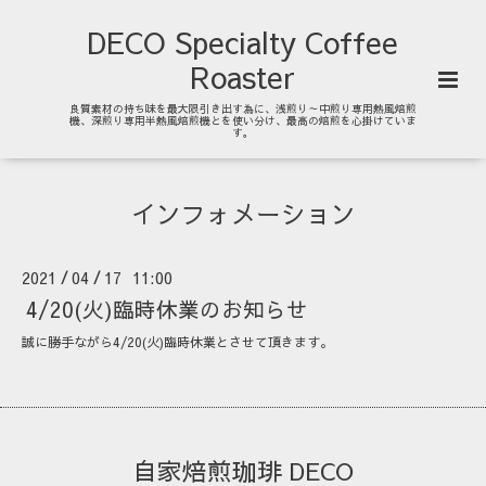
DECO Specialty Coffee
Roaster
良質素材の持ち味を最大限引き出す為に、浅煎り～中煎り専用熱風焙煎
機、深煎り専用半熱風焙煎機とを使い分け、最高の焙煎を心掛けていま
す。
インフォメーション
2021
04
17 11:00
/
/
4/20(火)臨時休業のお知らせ
誠に勝手ながら4/20(火)臨時休業とさせて頂きます。
自家焙煎珈琲 DECO