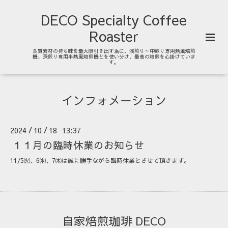
DECO Specialty Coffee
Roaster
良質素材の持ち味を最大限引き出す為に、浅煎り～中煎り専用熱風焙煎
機、深煎り専用半熱風焙煎機とを使い分け、最高の焙煎を心掛けていま
す。
インフォメーション
2024
10
18 13:37
/
/
１１月の臨時休業のお知らせ
11/5㈫、6㈬、7㈭は誠に勝手ながら臨時休業とさせて頂きます。
自家焙煎珈琲 DECO