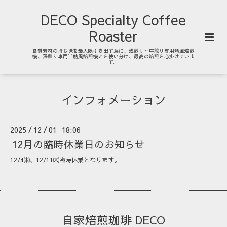
DECO Specialty Coffee
Roaster
良質素材の持ち味を最大限引き出す為に、浅煎り～中煎り専用熱風焙煎
機、深煎り専用半熱風焙煎機とを使い分け、最高の焙煎を心掛けていま
す。
インフォメーション
2025
12
01 18:06
/
/
12月の臨時休業日のお知らせ
12/4㈭、12/11㈭臨時休業となります。
自家焙煎珈琲 DECO